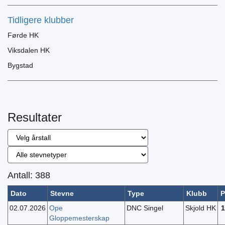
Tidligere klubber
Førde HK
Viksdalen HK
Bygstad
Resultater
Antall: 388
Dato
Stevne
Type
Klubb
P
02.07.2026
Ope
DNC Singel
Skjold HK
1
Gloppemesterskap