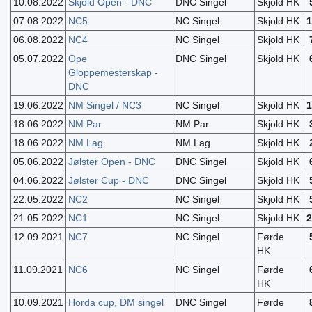
10.08.2022
Skjold Open - DNC
DNC Singel
Skjold HK
07.08.2022
NC5
NC Singel
Skjold HK
1
06.08.2022
NC4
NC Singel
Skjold HK
05.07.2022
Ope
DNC Singel
Skjold HK
Gloppemesterskap -
DNC
19.06.2022
NM Singel / NC3
NC Singel
Skjold HK
1
18.06.2022
NM Par
NM Par
Skjold HK
18.06.2022
NM Lag
NM Lag
Skjold HK
05.06.2022
Jølster Open - DNC
DNC Singel
Skjold HK
04.06.2022
Jølster Cup - DNC
DNC Singel
Skjold HK
22.05.2022
NC2
NC Singel
Skjold HK
21.05.2022
NC1
NC Singel
Skjold HK
2
12.09.2021
NC7
NC Singel
Førde
HK
11.09.2021
NC6
NC Singel
Førde
HK
10.09.2021
Horda cup, DM singel
DNC Singel
Førde