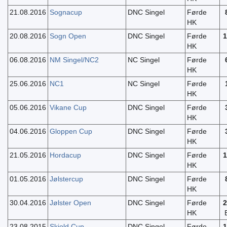
21.08.2016
Sognacup
DNC Singel
Førde
HK
20.08.2016
Sogn Open
DNC Singel
Førde
1
HK
06.08.2016
NM Singel/NC2
NC Singel
Førde
HK
25.06.2016
NC1
NC Singel
Førde
HK
05.06.2016
Vikane Cup
DNC Singel
Førde
HK
04.06.2016
Gloppen Cup
DNC Singel
Førde
HK
21.05.2016
Hordacup
DNC Singel
Førde
1
HK
01.05.2016
Jølstercup
DNC Singel
Førde
HK
30.04.2016
Jølster Open
DNC Singel
Førde
2
HK
23.08.2015
Skjold Cup
DNC Singel
Førde
1