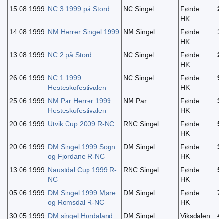
15.08.1999
NC 3 1999 på Stord
NC Singel
Førde
HK
14.08.1999
NM Herrer Singel 1999
NM Singel
Førde
HK
13.08.1999
NC 2 på Stord
NC Singel
Førde
HK
26.06.1999
NC 1 1999
NC Singel
Førde
Hesteskofestivalen
HK
25.06.1999
NM Par Herrer 1999
NM Par
Førde
Hesteskofestivalen
HK
20.06.1999
Utvik Cup 2009 R-NC
RNC Singel
Førde
HK
20.06.1999
DM Singel 1999 Sogn
DM Singel
Førde
og Fjordane R-NC
HK
13.06.1999
Naustdal Cup 1999 R-
RNC Singel
Førde
NC
HK
05.06.1999
DM Singel 1999 Møre
DM Singel
Førde
og Romsdal R-NC
HK
30.05.1999
DM singel Hordaland
DM Singel
Viksdalen