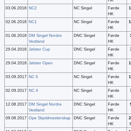
HK
03.06.2018
NC2
NC Singel
Førde
1
HK
02.06.2018
NC1
NC Singel
Førde
1
HK
01.06.2018
DM Singel Nordre
DNC Singel
Førde
Vestland
HK
29.04.2018
Jølster Cup
DNC Singel
Førde
HK
29.04.2018
Jølster Open
DNC Singel
Førde
1
HK
03.09.2017
NC 5
NC Singel
Førde
1
HK
02.09.2017
NC 4
NC Singel
Førde
HK
12.08.2017
DM Singel Nordre
DNC Singel
Førde
Vestland
HK
09.08.2017
Ope Skjoldmesterskap
DNC Singel
Førde
2
HK