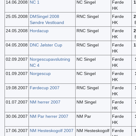
14.06.2008
NC 1
NC Singel
Førde
1
HK
25.05.2008
DMSingel 2008
RNC Singel
Førde
2
Søndre Vestloand
HK
24.05.2008
Hordacup
RNC Singel
Førde
2
HK
04.05.2008
DNC Jølster Cup
RNC Singel
Førde
1
HK
02.09.2007
Norgescupavslutning
NC Singel
Førde
NC 4
HK
01.09.2007
Norgescup
NC Singel
Førde
HK
19.08.2007
Førdecup 2007
RNC Singel
Førde
HK
01.07.2007
NM herrer 2007
NM Singel
Førde
HK
30.06.2007
NM Par herrer 2007
NM Par
Førde
HK
17.06.2007
NM Hesteskogolf 2007
NM Hesteskogolf
Førde