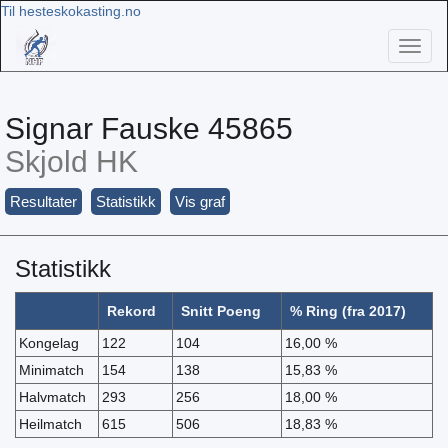
Til hesteskokasting.no
Toggl
naviga
Signar Fauske 45865
Skjold HK
Resultater
Statistikk
Vis graf
Statistikk
Rekord
Snitt Poeng
% Ring (fra 2017)
Kongelag
122
104
16,00 %
Minimatch
154
138
15,83 %
Halvmatch
293
256
18,00 %
Heilmatch
615
506
18,83 %