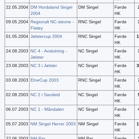
22.05.2004
DM Hordaland Singel
DM Singel
Førde
2004
HK
09.05.2004
Regionalt NC-stevne -
RNC Singel
Førde
Flatøy
HK
01.05.2004
Jølstercup 2004
RNC Singel
Førde
1
HK
24.08.2003
NC 4 - Avslutning -
NC Singel
Førde
Jølster
HK
23.08.2003
NC 3 i Jølster
NC Singel
Førde
3
HK
03.08.2003
EtneCup 2003
RNC Singel
Førde
HK
02.08.2003
NC 2 i Sandeid
NC Singel
Førde
HK
06.07.2003
NC 1 - Måndalen
NC Singel
Førde
HK
05.07.2003
NM Singel Herrer 2003
NM Singel
Førde
1
HK
22.06.2003
NM Par
NM Par
Førde