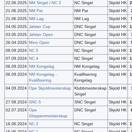
22.06.2025
NM Singel / NC 3
NC Singel
Skjold HK
2
21.06.2025
NM Par
NM Par
Skjold HK
21.06.2025
NM Lag
NM Lag
Skjold HK
04.05.2025
Jølster Cup
DNC Singel
Skjold HK
1
03.05.2025
Jølster Open
DNC Singel
Skjold HK
26.04.2025
Mino Open
DNC Singel
Skjold HK
08.09.2024
NC 5
NC Singel
Skjold HK
1
07.09.2024
NC 4
NC Singel
Skjold HK
1
06.09.2024
NM Kongelag
NM Kongelag
Skjold HK
1
06.09.2024
NM Kongelag -
Kvalifisering
Skjold HK
1
Kvalifisering
Kongelag
04.09.2024
Ope Skjoldmesterskap
Klubbmesterskap
Skjold HK
Singel
27.08.2024
SNC 5
SNC Singel
Skjold HK
1
02.07.2024
Ope
DNC Singel
Skjold HK
Gloppenmeisterskap
16.06.2024
NC 2
NC Singel
Skjold HK
1
15.06.2024
NC 1
NC Singel
Skjold HK