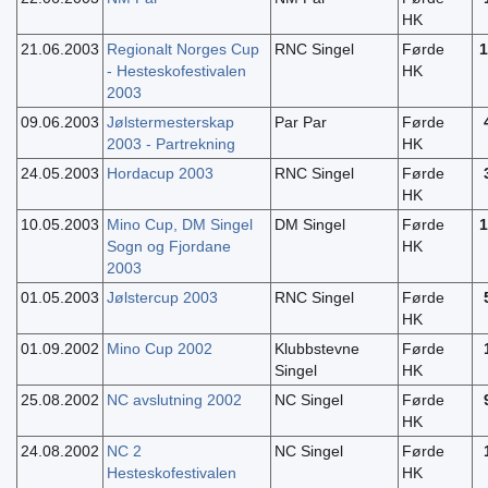
HK
21.06.2003
Regionalt Norges Cup
RNC Singel
Førde
1
- Hesteskofestivalen
HK
2003
09.06.2003
Jølstermesterskap
Par Par
Førde
2003 - Partrekning
HK
24.05.2003
Hordacup 2003
RNC Singel
Førde
HK
10.05.2003
Mino Cup, DM Singel
DM Singel
Førde
1
Sogn og Fjordane
HK
2003
01.05.2003
Jølstercup 2003
RNC Singel
Førde
HK
01.09.2002
Mino Cup 2002
Klubbstevne
Førde
Singel
HK
25.08.2002
NC avslutning 2002
NC Singel
Førde
HK
24.08.2002
NC 2
NC Singel
Førde
Hesteskofestivalen
HK