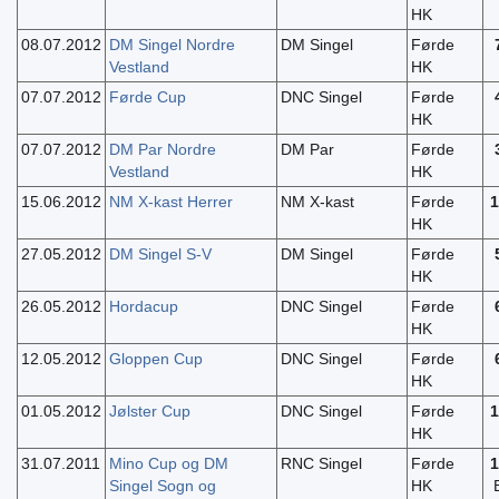
HK
08.07.2012
DM Singel Nordre
DM Singel
Førde
Vestland
HK
07.07.2012
Førde Cup
DNC Singel
Førde
HK
07.07.2012
DM Par Nordre
DM Par
Førde
Vestland
HK
15.06.2012
NM X-kast Herrer
NM X-kast
Førde
1
HK
27.05.2012
DM Singel S-V
DM Singel
Førde
HK
26.05.2012
Hordacup
DNC Singel
Førde
HK
12.05.2012
Gloppen Cup
DNC Singel
Førde
HK
01.05.2012
Jølster Cup
DNC Singel
Førde
1
HK
31.07.2011
Mino Cup og DM
RNC Singel
Førde
1
Singel Sogn og
HK