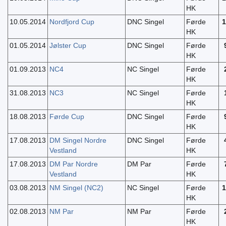
HK
10.05.2014
Nordfjord Cup
DNC Singel
Førde
1
HK
01.05.2014
Jølster Cup
DNC Singel
Førde
HK
01.09.2013
NC4
NC Singel
Førde
HK
31.08.2013
NC3
NC Singel
Førde
HK
18.08.2013
Førde Cup
DNC Singel
Førde
HK
17.08.2013
DM Singel Nordre
DNC Singel
Førde
Vestland
HK
17.08.2013
DM Par Nordre
DM Par
Førde
Vestland
HK
03.08.2013
NM Singel (NC2)
NC Singel
Førde
1
HK
02.08.2013
NM Par
NM Par
Førde
HK