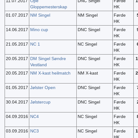
11.07.2017
Ope
DNC Singel
Førde
1
Gloppemesterskap
HK
01.07.2017
NM Singel
NM Singel
Førde
HK
14.06.2017
Mino cup
DNC Singel
Førde
HK
21.05.2017
NC 1
NC Singel
Førde
HK
20.05.2017
DM Singel Søndre
DNC Singel
Førde
1
Vestland
HK
20.05.2017
NM X-kast heilmatch
NM X-kast
Førde
2
HK
01.05.2017
Jølster Open
DNC Singel
Førde
HK
30.04.2017
Jølstercup
DNC Singel
Førde
HK
04.09.2016
NC4
NC Singel
Førde
HK
03.09.2016
NC3
NC Singel
Førde
1
HK