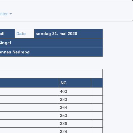
nter
all
Dato
søndag 31. mai 2026
ingel
annes Nedrebø
NC
400
380
364
350
336
324