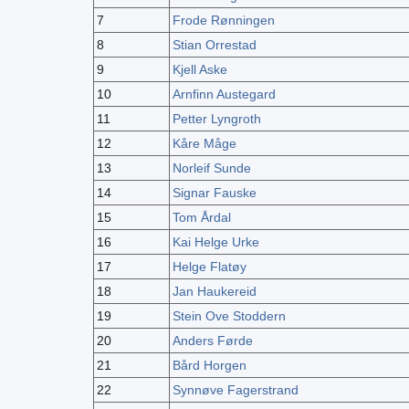
7
Frode Rønningen
8
Stian Orrestad
9
Kjell Aske
10
Arnfinn Austegard
11
Petter Lyngroth
12
Kåre Måge
13
Norleif Sunde
14
Signar Fauske
15
Tom Årdal
16
Kai Helge Urke
17
Helge Flatøy
18
Jan Haukereid
19
Stein Ove Stoddern
20
Anders Førde
21
Bård Horgen
22
Synnøve Fagerstrand