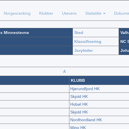
Norgesranking
Klubber
Utøvere
Statistikk
Dokume
ds Minnestevne
Sted
Valh
Klassifisering
NC S
Juryleder
Joh
A
KLUBB
Hjørundfjord HK
Skjold HK
Hobøl HK
Skjold HK
Nordhordland HK
Mino HK