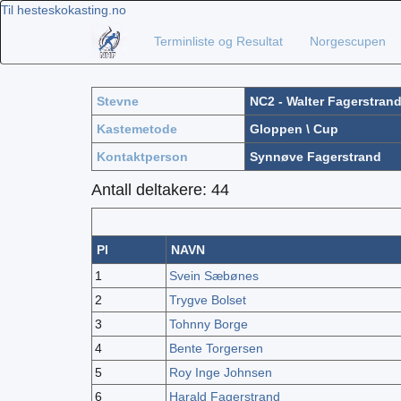
Til hesteskokasting.no
Terminliste og Resultat
Norgescupen
Stevne
NC2 - Walter Fagerstran
Kastemetode
Gloppen
\
Cup
Kontaktperson
Synnøve Fagerstrand
Antall deltakere: 44
Pl
NAVN
1
Svein Sæbønes
2
Trygve Bolset
3
Tohnny Borge
4
Bente Torgersen
5
Roy Inge Johnsen
6
Harald Fagerstrand