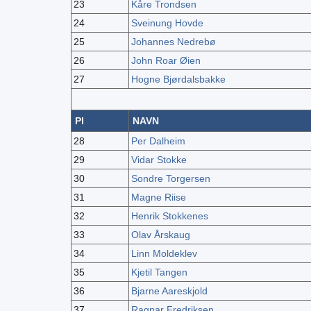
23
Kåre Trondsen
24
Sveinung Hovde
25
Johannes Nedrebø
26
John Roar Øien
27
Hogne Bjørdalsbakke
Pl
NAVN
28
Per Dalheim
29
Vidar Stokke
30
Sondre Torgersen
31
Magne Riise
32
Henrik Stokkenes
33
Olav Årskaug
34
Linn Moldeklev
35
Kjetil Tangen
36
Bjarne Aareskjold
37
Ragnar Fredriksen