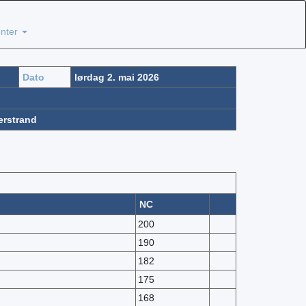
nter
Dato
lørdag 2. mai 2026
rstrand
NC
200
190
182
175
168