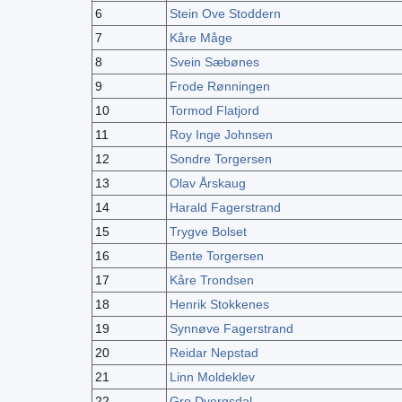
6
Stein Ove Stoddern
7
Kåre Måge
8
Svein Sæbønes
9
Frode Rønningen
10
Tormod Flatjord
11
Roy Inge Johnsen
12
Sondre Torgersen
13
Olav Årskaug
14
Harald Fagerstrand
15
Trygve Bolset
16
Bente Torgersen
17
Kåre Trondsen
18
Henrik Stokkenes
19
Synnøve Fagerstrand
20
Reidar Nepstad
21
Linn Moldeklev
22
Gro Dvergsdal