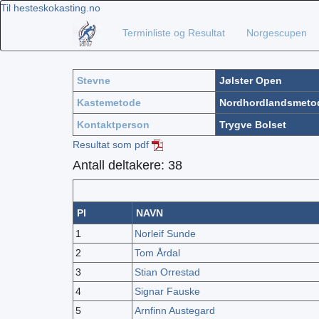
Til hesteskokasting.no
Terminliste og Resultat
Norgescupen
Stevne
Jølster Open
Kastemetode
Nordhordlandsmeto
Kontaktperson
Trygve Bolset
Resultat som pdf
Antall deltakere: 38
Pl
NAVN
1
Norleif Sunde
2
Tom Årdal
3
Stian Orrestad
4
Signar Fauske
5
Arnfinn Austegard