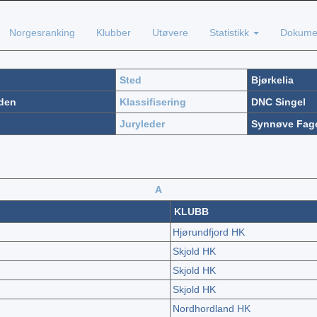
Norgesranking
Klubber
Utøvere
Statistikk
Dokume
Sted
Bjørkelia
den
Klassifisering
DNC Singel
Juryleder
Synnøve Fage
A
KLUBB
Hjørundfjord HK
Skjold HK
Skjold HK
Skjold HK
Nordhordland HK