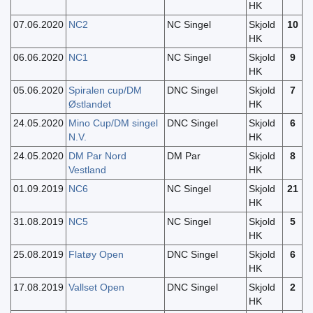
HK
07.06.2020
NC2
NC Singel
Skjold
10
HK
06.06.2020
NC1
NC Singel
Skjold
9
HK
05.06.2020
Spiralen cup/DM
DNC Singel
Skjold
7
Østlandet
HK
24.05.2020
Mino Cup/DM singel
DNC Singel
Skjold
6
N.V.
HK
24.05.2020
DM Par Nord
DM Par
Skjold
8
Vestland
HK
01.09.2019
NC6
NC Singel
Skjold
21
HK
31.08.2019
NC5
NC Singel
Skjold
5
HK
25.08.2019
Flatøy Open
DNC Singel
Skjold
6
HK
17.08.2019
Vallset Open
DNC Singel
Skjold
2
HK