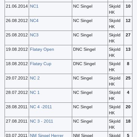
21.06.2014
NC1
NC Singel
Skjold
10
HK
26.08.2012
NC4
NC Singel
Skjold
12
HK
25.08.2012
NC3
NC Singel
Skjold
27
HK
19.08.2012
Flatøy Open
DNC Singel
Skjold
13
HK
18.08.2012
Flatøy Cup
DNC Singel
Skjold
8
HK
29.07.2012
NC 2
NC Singel
Skjold
25
HK
28.07.2012
NC 1
NC Singel
Skjold
4
HK
28.08.2011
NC 4 -2011
NC Singel
Skjold
20
HK
27.08.2011
NC 3 - 2011
NC Singel
Skjold
18
HK
03.07.2011
NM Singel Herrer
NM Singel
Skjold
5