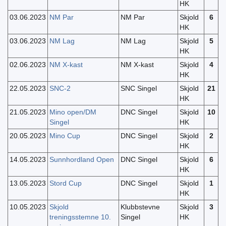
HK
03.06.2023
NM Par
NM Par
Skjold
6
HK
03.06.2023
NM Lag
NM Lag
Skjold
5
HK
02.06.2023
NM X-kast
NM X-kast
Skjold
4
HK
22.05.2023
SNC-2
SNC Singel
Skjold
21
HK
21.05.2023
Mino open/DM
DNC Singel
Skjold
10
Singel
HK
20.05.2023
Mino Cup
DNC Singel
Skjold
2
HK
14.05.2023
Sunnhordland Open
DNC Singel
Skjold
6
HK
13.05.2023
Stord Cup
DNC Singel
Skjold
1
HK
10.05.2023
Skjold
Klubbstevne
Skjold
3
treningsstemne 10.
Singel
HK