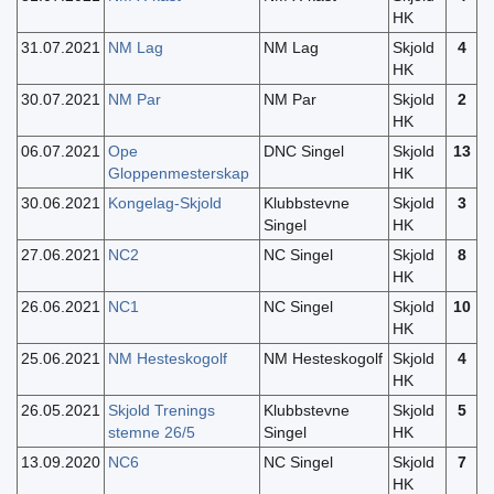
HK
31.07.2021
NM Lag
NM Lag
Skjold
4
HK
30.07.2021
NM Par
NM Par
Skjold
2
HK
06.07.2021
Ope
DNC Singel
Skjold
13
Gloppenmesterskap
HK
30.06.2021
Kongelag-Skjold
Klubbstevne
Skjold
3
Singel
HK
27.06.2021
NC2
NC Singel
Skjold
8
HK
26.06.2021
NC1
NC Singel
Skjold
10
HK
25.06.2021
NM Hesteskogolf
NM Hesteskogolf
Skjold
4
HK
26.05.2021
Skjold Trenings
Klubbstevne
Skjold
5
stemne 26/5
Singel
HK
13.09.2020
NC6
NC Singel
Skjold
7
HK