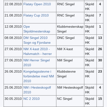
22.08.2010
Flatøy Open 2010
RNC Singel
Skjold
4
HK
21.08.2010
Flatøy Cup 2010
RNC Singel
Skjold
7
HK
12.08.2010
Ope
Klubbmesterskap
Skjold
1
Skjoldmesterskap
Singel
HK
08.08.2010
DM Singel 2010
DNC Singel
Skjold
13
Sogn og Fjordane
HK
27.06.2010
NM X-kast 2010 -
NM X-kast
Skjold
26
Halvmatch - herrer
HK
27.06.2010
NM Herrer Singel
NM Singel
Skjold
30
2010
HK
26.06.2010
Kongelagsstevne i
Klubbstevne
Skjold
23
forbindelse med NM
Singel
HK
2010
25.06.2010
NM i Hesteskogolf
NM Hesteskogolf
Skjold
4
2010
HK
30.05.2010
NC 2 2010
NC Singel
Skjold
15
HK