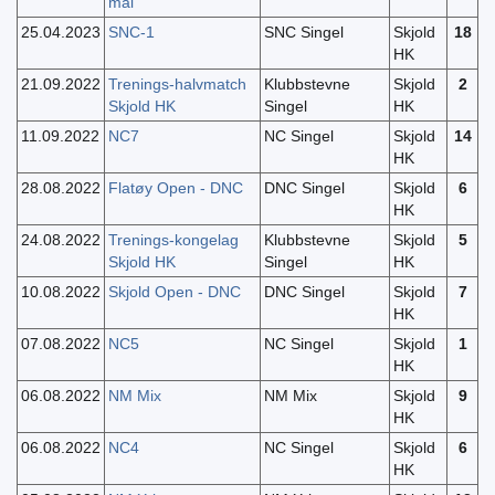
mai
25.04.2023
SNC-1
SNC Singel
Skjold
18
HK
21.09.2022
Trenings-halvmatch
Klubbstevne
Skjold
2
Skjold HK
Singel
HK
11.09.2022
NC7
NC Singel
Skjold
14
HK
28.08.2022
Flatøy Open - DNC
DNC Singel
Skjold
6
HK
24.08.2022
Trenings-kongelag
Klubbstevne
Skjold
5
Skjold HK
Singel
HK
10.08.2022
Skjold Open - DNC
DNC Singel
Skjold
7
HK
07.08.2022
NC5
NC Singel
Skjold
1
HK
06.08.2022
NM Mix
NM Mix
Skjold
9
HK
06.08.2022
NC4
NC Singel
Skjold
6
HK