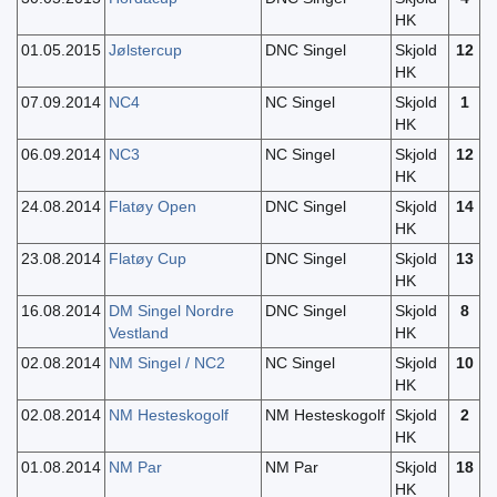
HK
01.05.2015
Jølstercup
DNC Singel
Skjold
12
HK
07.09.2014
NC4
NC Singel
Skjold
1
HK
06.09.2014
NC3
NC Singel
Skjold
12
HK
24.08.2014
Flatøy Open
DNC Singel
Skjold
14
HK
23.08.2014
Flatøy Cup
DNC Singel
Skjold
13
HK
16.08.2014
DM Singel Nordre
DNC Singel
Skjold
8
Vestland
HK
02.08.2014
NM Singel / NC2
NC Singel
Skjold
10
HK
02.08.2014
NM Hesteskogolf
NM Hesteskogolf
Skjold
2
HK
01.08.2014
NM Par
NM Par
Skjold
18
HK