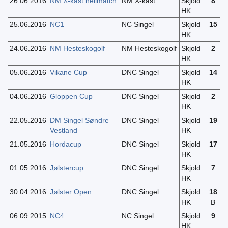
26.06.2016
NM X-kast heilmatch
NM X-kast
Skjold
8
HK
25.06.2016
NC1
NC Singel
Skjold
15
HK
24.06.2016
NM Hesteskogolf
NM Hesteskogolf
Skjold
2
HK
05.06.2016
Vikane Cup
DNC Singel
Skjold
14
HK
04.06.2016
Gloppen Cup
DNC Singel
Skjold
2
HK
22.05.2016
DM Singel Søndre
DNC Singel
Skjold
19
Vestland
HK
21.05.2016
Hordacup
DNC Singel
Skjold
17
HK
01.05.2016
Jølstercup
DNC Singel
Skjold
7
HK
30.04.2016
Jølster Open
DNC Singel
Skjold
18
HK
B
06.09.2015
NC4
NC Singel
Skjold
9
HK