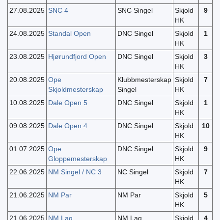
27.08.2025
SNC 4
SNC Singel
Skjold
9
HK
24.08.2025
Standal Open
DNC Singel
Skjold
1
HK
23.08.2025
Hjørundfjord Open
DNC Singel
Skjold
3
HK
20.08.2025
Ope
Klubbmesterskap
Skjold
7
Skjoldmesterskap
Singel
HK
10.08.2025
Dale Open 5
DNC Singel
Skjold
1
HK
09.08.2025
Dale Open 4
DNC Singel
Skjold
10
HK
01.07.2025
Ope
DNC Singel
Skjold
9
Gloppemesterskap
HK
22.06.2025
NM Singel / NC 3
NC Singel
Skjold
7
HK
21.06.2025
NM Par
NM Par
Skjold
5
HK
21.06.2025
NM Lag
NM Lag
Skjold
4