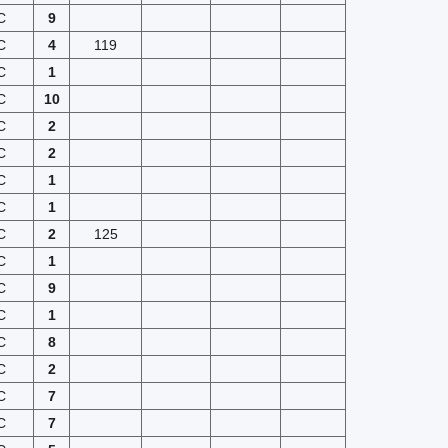
C
9
C
4
119
C
1
C
10
C
2
C
2
C
1
C
1
C
2
125
C
1
C
9
C
1
C
8
C
2
C
7
C
7