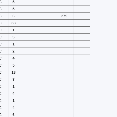
C
5
C
5
C
6
279
C
33
C
1
C
3
C
1
C
2
C
4
C
5
C
13
C
7
C
1
C
4
C
1
C
4
C
6