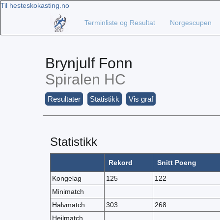
Til hesteskokasting.no
Terminliste og Resultat
Norgescupen
Brynjulf Fonn
Spiralen HC
Resultater
Statistikk
Vis graf
Statistikk
Rekord
Snitt Poeng
Kongelag
125
122
Minimatch
Halvmatch
303
268
Heilmatch