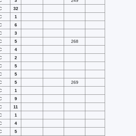
C
3
249
C
32
C
1
C
6
C
3
C
5
268
C
4
C
2
C
5
C
5
C
5
269
C
1
C
9
C
11
C
1
C
4
C
5