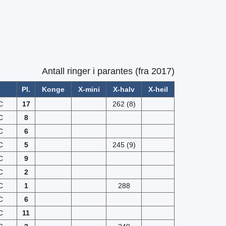
Antall ringer i parantes (fra 2017)
Pl.
Konge
X-mini
X-halv
X-heil
C
17
262 (8)
C
8
C
6
C
5
245 (9)
C
9
C
2
C
1
288
C
6
C
11