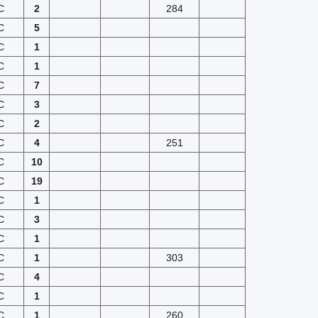
C
2
284
C
5
C
1
C
1
C
7
C
3
C
2
C
4
251
C
10
C
19
C
1
C
3
C
1
C
1
303
C
4
C
1
C
1
260