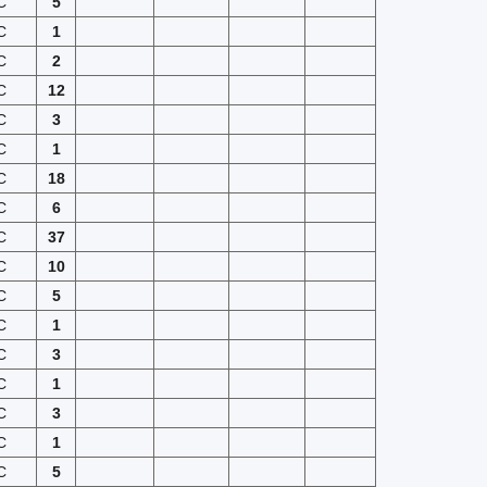
C
5
C
1
C
2
C
12
C
3
C
1
C
18
C
6
C
37
C
10
C
5
C
1
C
3
C
1
C
3
C
1
C
5