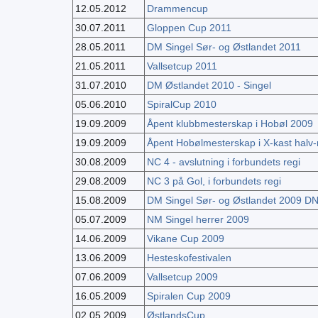
12.05.2012
Drammencup
30.07.2011
Gloppen Cup 2011
28.05.2011
DM Singel Sør- og Østlandet 2011
21.05.2011
Vallsetcup 2011
31.07.2010
DM Østlandet 2010 - Singel
05.06.2010
SpiralCup 2010
19.09.2009
Åpent klubbmesterskap i Hobøl 2009
19.09.2009
Åpent Hobølmesterskap i X-kast halv
30.08.2009
NC 4 - avslutning i forbundets regi
29.08.2009
NC 3 på Gol, i forbundets regi
15.08.2009
DM Singel Sør- og Østlandet 2009 D
05.07.2009
NM Singel herrer 2009
14.06.2009
Vikane Cup 2009
13.06.2009
Hesteskofestivalen
07.06.2009
Vallsetcup 2009
16.05.2009
Spiralen Cup 2009
02.05.2009
ØstlandsCup