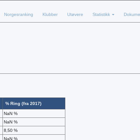
Norgesranking
Klubber
Utøvere
Statistikk
Dokume
% Ring (fra 2017)
NaN %
NaN %
8,50 %
NaN %