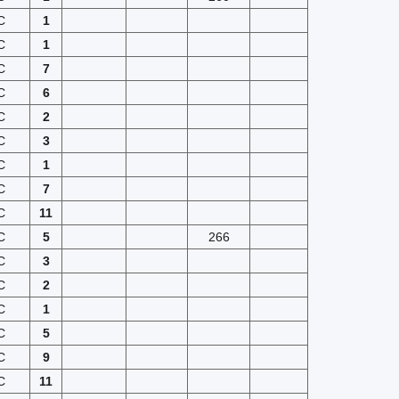
C
1
C
1
C
7
C
6
C
2
C
3
C
1
C
7
C
11
C
5
266
C
3
C
2
C
1
C
5
C
9
C
11