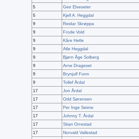
5
Geir Elveseter
5
Kjell A. Heggdal
9
Reidar Skrøppa
9
Frode Vold
9
Kåre Hetle
9
Atle Heggdal
9
Bjørn Åge Solberg
9
Arne Drageset
9
Brynjulf Fonn
9
Tollef Årdal
17
Jon Årdal
17
Odd Sørensen
17
Per Inge Seime
17
Johnny T. Årdal
17
Stian Orrestad
17
Norvald Vallestad