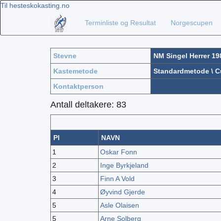
Til hesteskokasting.no
Terminliste og Resultat
Norgescupen
Stevne
NM Singel Herrer 19
Kastemetode
Standardmetode
\
C
Kontaktperson
Antall deltakere: 83
Pl
NAVN
1
Oskar Fonn
2
Inge Byrkjeland
3
Finn A Vold
4
Øyvind Gjerde
5
Asle Olaisen
5
Arne Solberg