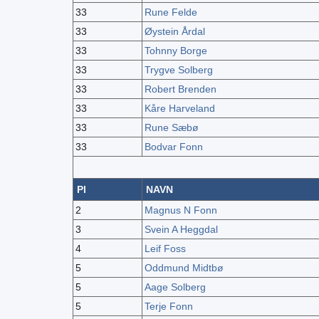
33
Rune Felde
33
Øystein Årdal
33
Tohnny Borge
33
Trygve Solberg
33
Robert Brenden
33
Kåre Harveland
33
Rune Sæbø
33
Bodvar Fonn
Pl
NAVN
2
Magnus N Fonn
3
Svein A Heggdal
4
Leif Foss
5
Oddmund Midtbø
5
Aage Solberg
5
Terje Fonn