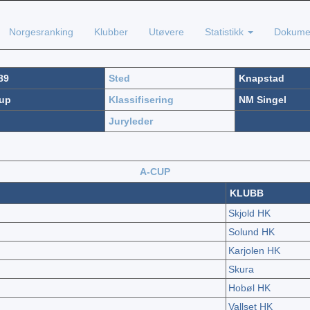
Norgesranking
Klubber
Utøvere
Statistikk
Dokume
89
Sted
Knapstad
up
Klassifisering
NM Singel
Juryleder
A-CUP
KLUBB
Skjold HK
Solund HK
Karjolen HK
Skura
Hobøl HK
Vallset HK