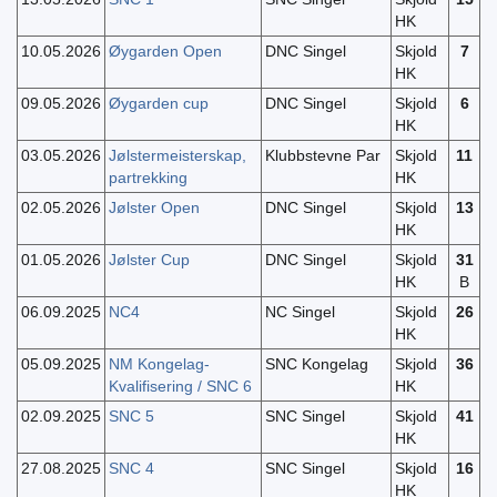
HK
10.05.2026
Øygarden Open
DNC Singel
Skjold
7
HK
09.05.2026
Øygarden cup
DNC Singel
Skjold
6
HK
03.05.2026
Jølstermeisterskap,
Klubbstevne Par
Skjold
11
partrekking
HK
02.05.2026
Jølster Open
DNC Singel
Skjold
13
HK
01.05.2026
Jølster Cup
DNC Singel
Skjold
31
HK
B
06.09.2025
NC4
NC Singel
Skjold
26
HK
05.09.2025
NM Kongelag-
SNC Kongelag
Skjold
36
Kvalifisering / SNC 6
HK
02.09.2025
SNC 5
SNC Singel
Skjold
41
HK
27.08.2025
SNC 4
SNC Singel
Skjold
16
HK