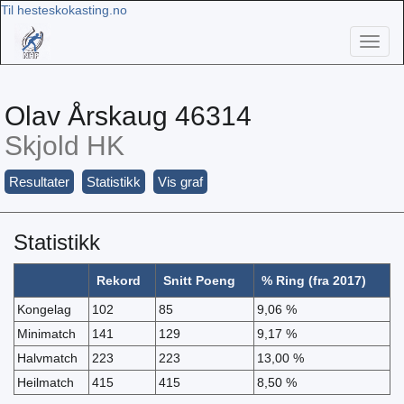
Til hesteskokasting.no
Toggl
naviga
Olav Årskaug 46314
Skjold HK
Resultater
Statistikk
Vis graf
Statistikk
Rekord
Snitt Poeng
% Ring (fra 2017)
Kongelag
102
85
9,06 %
Minimatch
141
129
9,17 %
Halvmatch
223
223
13,00 %
Heilmatch
415
415
8,50 %