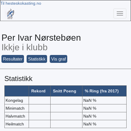
Til hesteskokasting.no
Toggl
naviga
Per Ivar Nørstebøen
Ikkje i klubb
Resultater
Statistikk
Vis graf
Statistikk
Rekord
Snitt Poeng
% Ring (fra 2017)
Kongelag
NaN %
Minimatch
NaN %
Halvmatch
NaN %
Heilmatch
NaN %