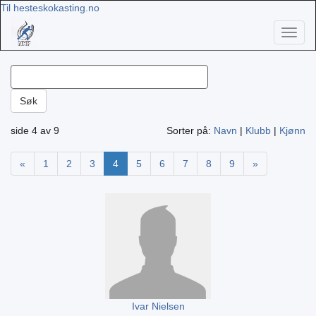
Til hesteskokasting.no
Toggl
naviga
side 4 av 9
Sorter på:
Navn
|
Klubb
|
Kjønn
«
1
2
3
4
5
6
7
8
9
»
Ivar Nielsen